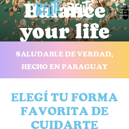
Balance
Total 
artícul
en el
carrito:
0
your life
SALUDABLE DE VERDAD,
HECHO EN PARAGUAY
ELEGÍ TU FORMA
FAVORITA DE
CUIDARTE